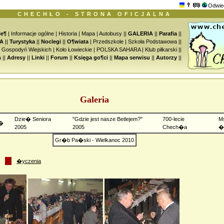
Odwie
CHECHŁO - STRONA OFICJALNA
ie¶
|
Informacje ogólne
|
Historia
|
Mapa
|
Autobusy
||
GALERIA
||
Parafia
||
A
||
Turystyka
||
Noclegi
||
O¶wiata
|
Przedszkole
|
Szkoła Podstawowa
||
o Gospodyń Wiejskich
|
Koło Łowieckie
|
POLSKA SAHARA
|
Klub piłkarski
||
a
||
Adresy
||
Linki
||
Forum
||
Księga go¶ci
||
Mapa serwisu
||
Autorzy
||
Galeria
Dzie� Seniora
"Gdzie jest nasze Betlejem?"
700-lecie
M
�
2005
2005
Chech�a
�
Gr�b Pa�ski - Wielkanoc 2010
�yczenia