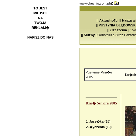
www.chechlo.com.pl
TO JEST
MIEJSCE
NA
||
Aktualno¶ci
||
Nasza w
TWOJA
||
PUSTYNIA BŁĘDOWSK
REKLAM�
||
Zrzeszenia
|
Koł
||
Służby
|
Ochotnicza Straż Pożarn
NAPISZ DO NAS
Pustynne Mira�e
Ko�ci
2005
Dzie� Seniora 2005
1.
Jase�ka (18)
2.
�yczenia (19)