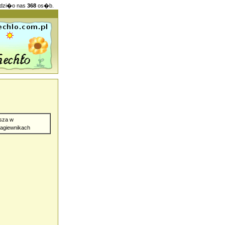
dzi�o nas
368
os�b.
sza w
agiewnikach