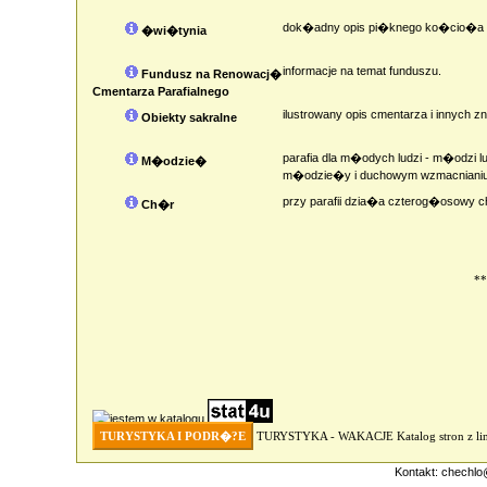
dok�adny opis pi�knego ko�cio�a 
�wi�tynia
informacje na temat funduszu.
Fundusz na Renowacj�
Cmentarza Parafialnego
ilustrowany opis cmentarza i innych
Obiekty sakralne
parafia dla m�odych ludzi - m�odzi lu
M�odzie�
m�odzie�y i duchowym wzmacniani
przy parafii dzia�a czterog�osowy 
Ch�r
**
TURYSTYKA I PODR�?E
TURYSTYKA - WAKACJE
Katalog stron z 
Kontakt:
chechlo