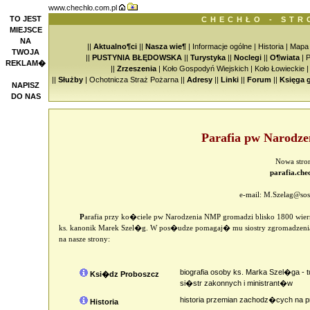
www.chechlo.com.pl
TO JEST
CHECHŁO - STR
MIEJSCE
NA
||
Aktualno¶ci
||
Nasza wie¶
|
Informacje ogólne
|
Historia
|
Mapa
TWOJA
||
PUSTYNIA BŁĘDOWSKA
||
Turystyka
||
Noclegi
||
O¶wiata
|
P
REKLAM�
||
Zrzeszenia
|
Koło Gospodyń Wiejskich
|
Koło Łowieckie
||
Służby
|
Ochotnicza Straż Pożarna
||
Adresy
||
Linki
||
Forum
||
Księga 
NAPISZ
DO NAS
Parafia pw Narodz
Nowa stron
parafia.che
e-mail:
M.Szelag@sos
P
arafia przy ko�ciele pw Narodzenia NMP gromadzi blisko 1800 wie
ks. kanonik Marek Szel�g. W pos�udze pomagaj� mu siostry zgromadzenia �
na nasze strony:
biografia osoby ks. Marka Szel�ga - 
Ksi�dz Proboszcz
si�str zakonnych i ministrant�w
historia przemian zachodz�cych na pr
Historia