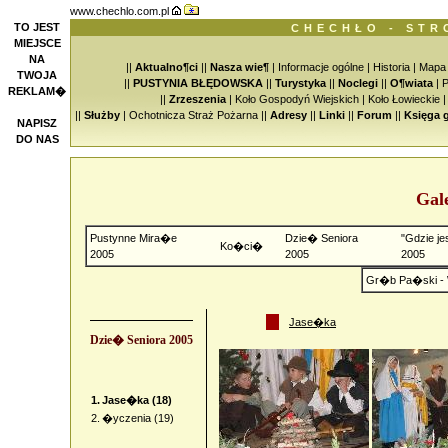
www.chechlo.com.pl
TO JEST
CHECHŁO - STR
MIEJSCE
NA
||
Aktualno¶ci
||
Nasza wie¶
|
Informacje ogólne
|
Historia
|
Mapa
TWOJA
||
PUSTYNIA BŁĘDOWSKA
||
Turystyka
||
Noclegi
||
O¶wiata
|
P
REKLAM�
||
Zrzeszenia
|
Koło Gospodyń Wiejskich
|
Koło Łowieckie
||
Służby
|
Ochotnicza Straż Pożarna
||
Adresy
||
Linki
||
Forum
||
Księga 
NAPISZ
DO NAS
Gal
Pustynne Mira�e
Dzie� Seniora
"Gdzie je
Ko�ci�
2005
2005
2005
Gr�b Pa�ski - 
Jase�ka
Dzie� Seniora 2005
1.
Jase�ka (18)
2.
�yczenia (19)