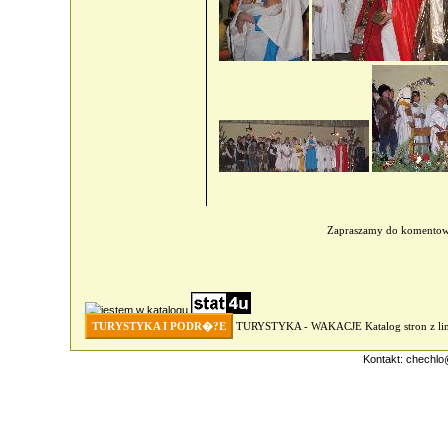
Zapraszamy do komento
TURYSTYKA I PODR�?E
TURYSTYKA - WAKACJE
Katalog stron z 
Kontakt:
chechlo