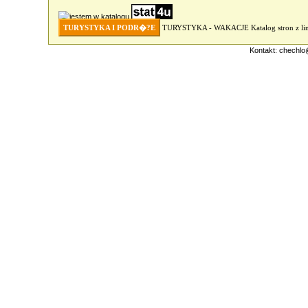
TURYSTYKA I PODR�?E
TURYSTYKA - WAKACJE
Katalog stron z 
Kontakt:
chechlo