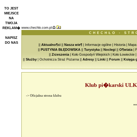
TO JEST
MIEJSCE
NA
TWOJA
www.chechlo.com.pl
REKLAM�
CHECHŁO - STR
NAPISZ
DO NAS
||
Aktualno¶ci
||
Nasza wie¶
|
Informacje ogólne
|
Historia
|
Mapa
||
PUSTYNIA BŁĘDOWSKA
||
Turystyka
||
Noclegi
||
O¶wiata
|
P
||
Zrzeszenia
|
Koło Gospodyń Wiejskich
|
Koło Łowieckie
||
Służby
|
Ochotnicza Straż Pożarna
||
Adresy
||
Linki
||
Forum
||
Księga 
Klub pi�karski ULK
->
Oficjalna strona klubu
**