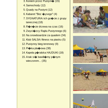
3.
Koniem przez Pustyni� (15)
4.
Samochody (12)
5.
Quady na Pustyni (12)
6.
Kabaret "Bez �ysego" (4)
7.
SYGNATURA i ich go�cie z grupy
tanecznej (18)
8.
R�n�cie drzewa na czas (16)
9.
Zwyci�zcy Rajdu Pustynnego (6)
10.
Na snowboardzie za quadem (34)
11.
Klub SALSA i fitness na piasku (5)
12.
Pustynny bieg terenowy (9)
13.
Pi�ka pla�owa (38)
14.
Kapela g�ralska HAJDUKI (18)
15.
A tak si� bawili�my p�nym
wieczorem... (35)