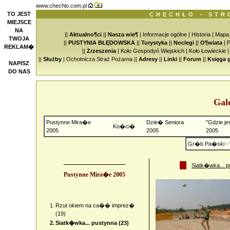
www.chechlo.com.pl
TO JEST
CHECHŁO - STR
MIEJSCE
NA
||
Aktualno¶ci
||
Nasza wie¶
|
Informacje ogólne
|
Historia
|
Mapa
TWOJA
||
PUSTYNIA BŁĘDOWSKA
||
Turystyka
||
Noclegi
||
O¶wiata
|
P
REKLAM�
||
Zrzeszenia
|
Koło Gospodyń Wiejskich
|
Koło Łowieckie
||
Służby
|
Ochotnicza Straż Pożarna
||
Adresy
||
Linki
||
Forum
||
Księga 
NAPISZ
DO NAS
Gal
Pustynne Mira�e
Dzie� Seniora
"Gdzie je
Ko�ci�
2005
2005
2005
Gr�b Pa�ski - 
Siatk�wka... p
Pustynne Mira�e 2005
1.
Rzut okiem na ca�� imprez�
(19)
2.
Siatk�wka... pustynna (23)