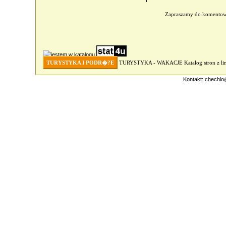
Zapraszamy do komento
TURYSTYKA I PODR�?E
TURYSTYKA - WAKACJE
Katalog stron z 
Kontakt:
chechlo